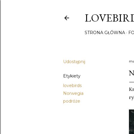
LOVEBIRD
STRONA GŁÓWNA
F
Udostępnij
ma
N
Etykiety
lovebirds
Kr
Norwegia
ry
podróże