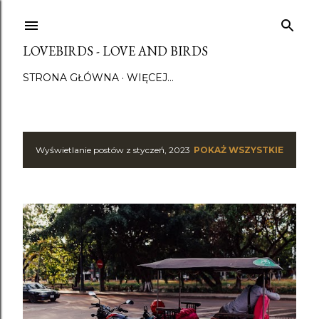
Przejdź do głównej zawartości
LOVEBIRDS - LOVE AND BIRDS
STRONA GŁÓWNA
WIĘCEJ…
Wyświetlanie postów z styczeń, 2023
POKAŻ WSZYSTKIE
P
o
s
t
y