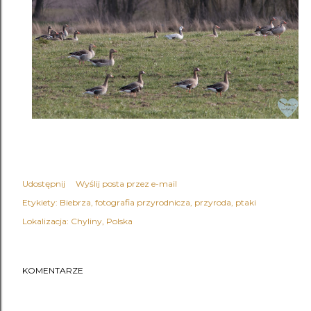
Udostępnij
Wyślij posta przez e-mail
Etykiety:
Biebrza
fotografia przyrodnicza
przyroda
ptaki
Lokalizacja:
Chyliny, Polska
KOMENTARZE