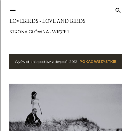
Przejdź do głównej zawartości
LOVEBIRDS - LOVE AND BIRDS
STRONA GŁÓWNA
WIĘCEJ…
Wyświetlanie postów z sierpień, 2012
POKAŻ WSZYSTKIE
P
o
s
t
y