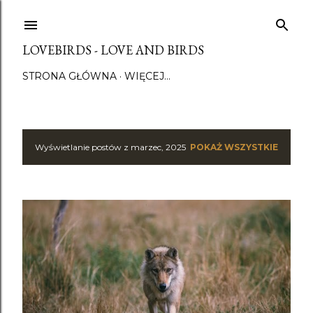
Przejdź do głównej zawartości
LOVEBIRDS - LOVE AND BIRDS
STRONA GŁÓWNA
WIĘCEJ…
Wyświetlanie postów z marzec, 2025
POKAŻ WSZYSTKIE
P
o
s
t
y