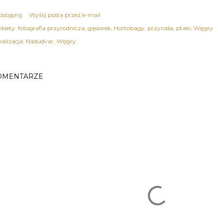
ostępnij
Wyślij posta przez e-mail
kiety:
fotografia przyrodnicza
gąsiorek
Hortobagy
przyroda
ptaki
Węgry
kalizacja:
Nádudvar, Węgry
OMENTARZE