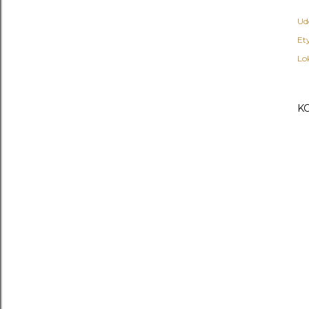
Ud
Ety
Lo
K