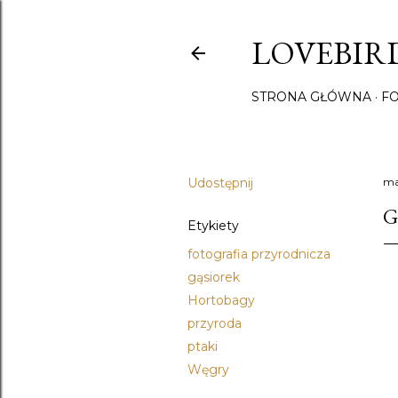
LOVEBIRD
STRONA GŁÓWNA
F
Udostępnij
ma
G
Etykiety
fotografia przyrodnicza
gąsiorek
Hortobagy
przyroda
ptaki
Węgry