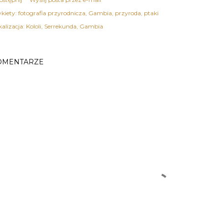
kiety:
fotografia przyrodnicza
Gambia
przyroda
ptaki
kalizacja:
Kololi, Serrekunda, Gambia
OMENTARZE