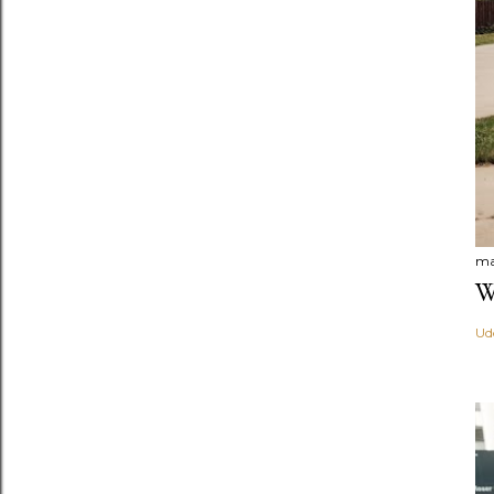
ma
W
Ud