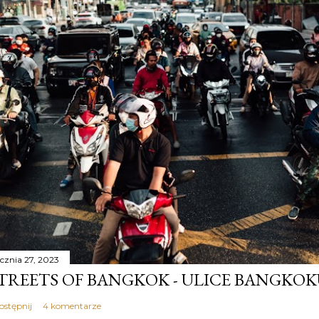
ycznia 27, 2023
TREETS OF BANGKOK - ULICE BANGKO
ostępnij
4 komentarze