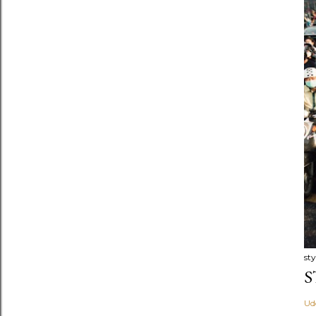
st
S
Ud