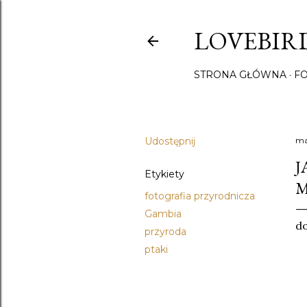
LOVEBIRD
STRONA GŁÓWNA
F
Udostępnij
ma
J
Etykiety
M
fotografia przyrodnicza
Gambia
do
przyroda
ptaki