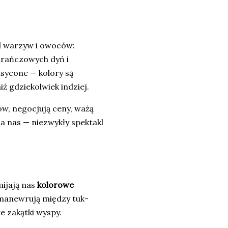
od warzyw i owoców:
arańczowych dyń i
asycone — kolory są
ż gdziekolwiek indziej.
, negocjują ceny, ważą
la nas — niezwykły spektakl
mijają nas
kolorowe
 manewrują między tuk-
e zakątki wyspy.