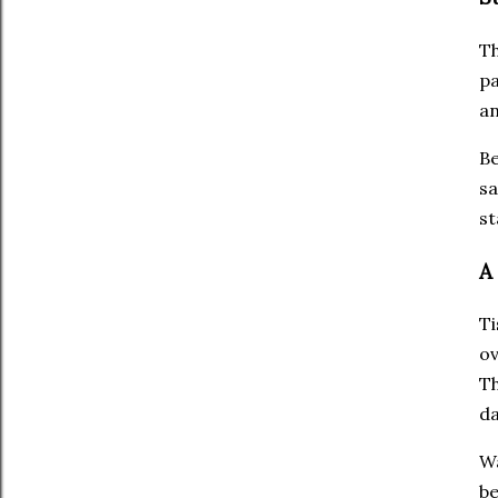
Th
pa
an
B
sa
st
A
Ti
ov
Th
da
Wa
be