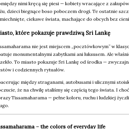
między nimi kręcą się piesi — kobiety wracające z zakupów
żu, dzieci biegnące boso poboczem drogi. Te ostatnie szc
miechnięte, ciekawe świata, machające do obcych bez cieni
iasto, które pokazuje prawdziwą Sri Lankę
ssamaharama nie jest miejscem „pocztówkowym” w klasyc
atuje monumentalnymi zabytkami ani luksusem. Ale właśni
zekło. To miasto pokazuje Sri Lankę od środka — zwyczajn
stów i codziennych rytuałów.
acerując między straganami, autobusami i ulicznymi stoisk
czucie, że na chwilę staliśmy się częścią tego świata. I ch
razy Tissamaharama — pełne koloru, ruchu i ludzkiej życzl
ugo.
issamaharama – the colors of everyday life