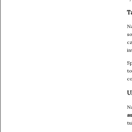
T
Na
so
cz
in
Sp
to
co
U
Na
a
tu