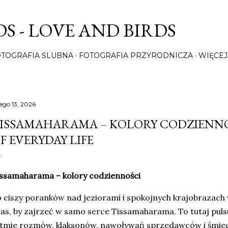
Przejdź do głównej zawartości
S - LOVE AND BIRDS
OTOGRAFIA ŚLUBNA
FOTOGRAFIA PRZYRODNICZA
WIĘCEJ
tego 13, 2026
ISSAMAHARAMA – KOLORY CODZIENNO
F EVERYDAY LIFE
ssamaharama – kolory codzienności
 ciszy poranków nad jeziorami i spokojnych krajobrazach
as, by zajrzeć w samo serce Tissamaharama. To tutaj puls
tmie rozmów, klaksonów, nawoływań sprzedawców i śmiec