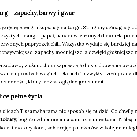
arg – zapachy, barwy i gwar
jwięcej energii skupia się na targu. Stragany uginają się 
czystych mango, papai, bananów, zielonych limonek, pom
erwonych papryczek chili. Wszystko wydaje się bardziej n
tensywniejsze, zapachy mocniejsze, a dźwięki głośniejsze ni
rzedawcy z uśmiechem zapraszają do spróbowania owoców
war na prostych wagach. Dla nich to zwykły dzień pracy, d
dzienności, który można oglądać godzinami.
lice pełne życia
 ulicach Tissamaharama nie sposób się nudzić. Co chwilę 
utobusy
, bogato zdobione napisami, ornamentami. Trąbią,
kami i motocyklami, zabierając pasażerów w kolejne odległ