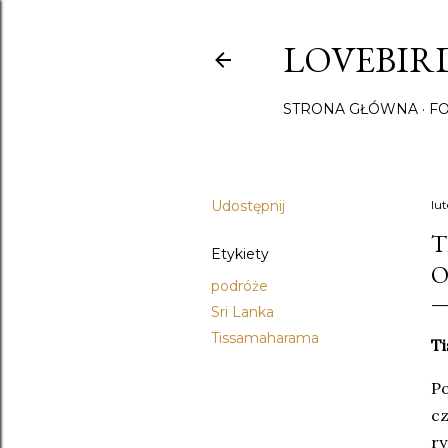
LOVEBIRD
STRONA GŁÓWNA
F
Udostępnij
lu
T
Etykiety
O
podróże
Sri Lanka
Tissamaharama
Ti
Po
cz
ry