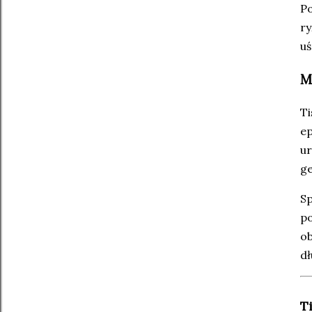
Po
ry
uś
M
Ti
ep
ur
ge
Sp
po
ob
dł
T