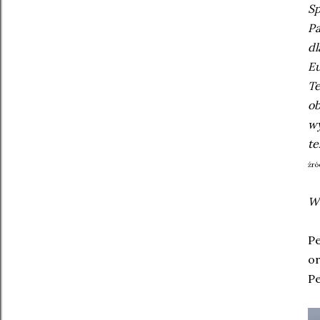
Sp
Pa
dl
Eu
Te
ob
wy
te
źró
W 
Pe
o
Pe