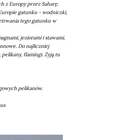
ych z Europy przez Saharę.
Europie gatunku - wodniczki,
etrwania tego gatunku w
agnami, jeziorami i stawami,
nnowe. Do najliczniej
elikany, flamingi. Żyją tu
ęgowych pelikanów.
tus