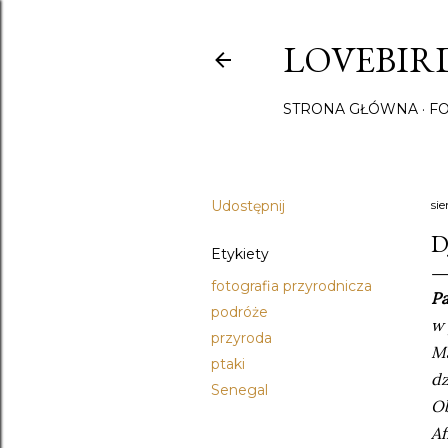
LOVEBIRD
STRONA GŁÓWNA
F
Udostępnij
sie
D
Etykiety
fotografia przyrodnicza
Pa
podróże
w 
przyroda
Ma
ptaki
d
Senegal
Ob
Af