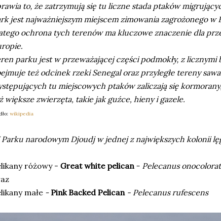
rawia to, że zatrzymują się tu liczne stada ptaków migrując
rk jest najważniejszym miejscem zimowania zagrożonego w 
atego ochrona tych terenów ma kluczowe znaczenie dla prz
ropie.
ren parku jest w przeważającej części podmokły, z licznymi b
ejmuje też odcinek rzeki Senegal oraz przyległe tereny sawa
stępujących tu miejscowych ptaków zaliczają się kormorany, p
ż większe zwierzęta, takie jak guźce, hieny i gazele.
dło:
wikipedia
Parku narodowym Djoudj w jednej z największych kolonii l
likany różowy -
Great white pelican
-
Pelecanus onocolora
raz
likany małe
-
Pink Backed Pelican
- Pelecanus rufescens