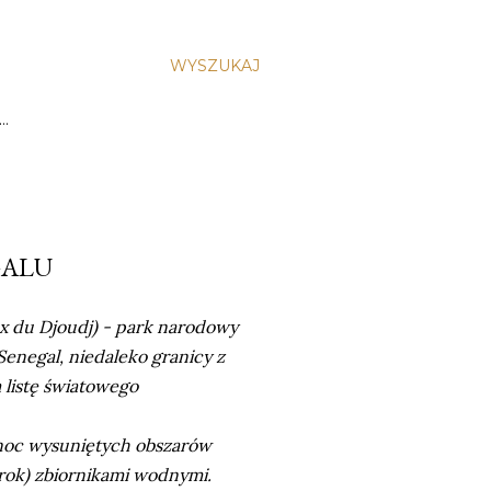
WYSZUKAJ
…
GALU
ux du Djoudj) - park narodowy
enegal, niedaleko granicy z
 listę światowego
łnoc wysuniętych obszarów
y rok) zbiornikami wodnymi.