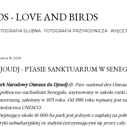
Przejdź do głównej zawartości
S - LOVE AND BIRDS
OTOGRAFIA ŚLUBNA
FOTOGRAFIA PRZYRODNICZA
WIĘCEJ
rpnia 15, 2016
JOUDJ - PTASIE SANKTUARIUM W SENE
rk Narodowy Oiseaux du Djoudj
(fr. Parc national des Oisea
północno-zachodnim Senegalu, usytuowany w zakolu rzeki S
uretanią, założony w 1971 roku. Od 1981 roku wpisany jest na
ziedzictwa UNESCO.
ejmujący około 16 000 ha park jest jednym z najdalej na pó
ryki subsaharyjskiej ze stałymi (utrzymującymi się przez cał