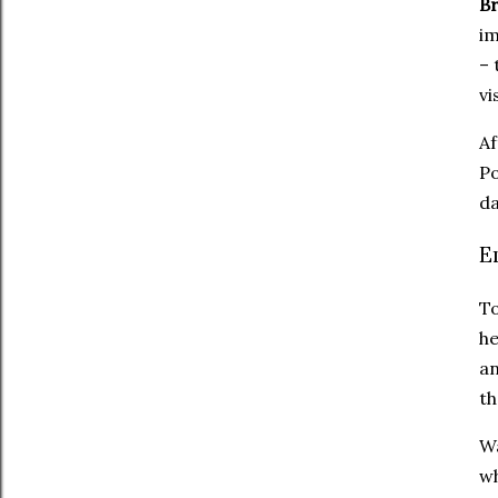
B
im
– 
vi
Af
Po
da
E
To
he
an
th
Wa
wh