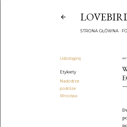
LOVEBIRD
STRONA GŁÓWNA
F
Udostępnij
wr
W
Etykiety
E
Nadodrze
podróże
Wrocław
Dw
po
p