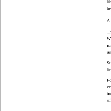
li
be
A 
Th
Wr
na
us
St
li
Fo
em
in
of