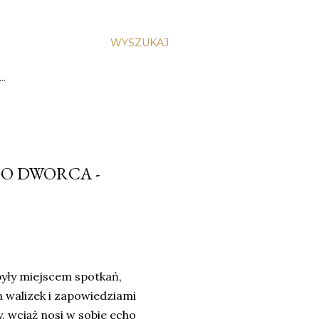
WYSZUKAJ
…
O DWORCA -
yły miejscem spotkań,
 walizek i zapowiedziami
y, wciąż nosi w sobie echo