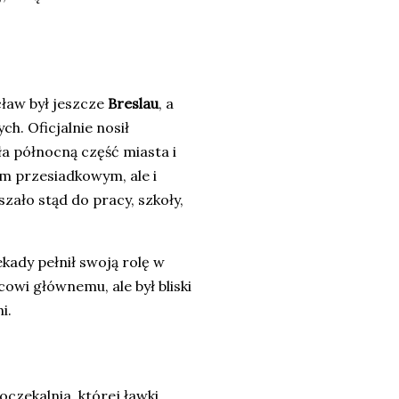
ław był jeszcze
Breslau
, a
. Oficjalnie nosił
ła północną część miasta i
tem przesiadkowym, ale i
ało stąd do pracy, szkoły,
kady pełnił swoją rolę w
wi głównemu, ale był bliski
i.
oczekalnia, której ławki