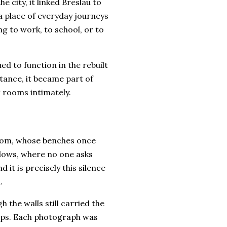
he city, it linked Breslau to
 a place of everyday journeys
g to work, to school, or to
ued to function in the rebuilt
rtance, it became part of
g rooms intimately.
room, whose benches once
indows, where no one asks
it is precisely this silence
.
 the walls still carried the
teps. Each photograph was