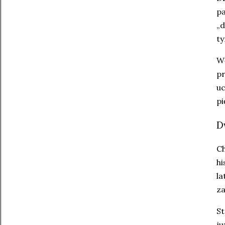
pa
„d
ty
Wę
pr
uc
pi
D
Ch
hi
la
z
St
ju