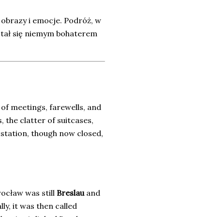
 obrazy i emocje. Podróż, w
 stał się niemym bohaterem
 of meetings, farewells, and
 the clatter of suitcases,
station, though now closed,
rocław was still
Breslau
and
ly, it was then called