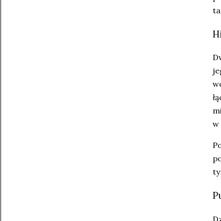
ta
H
Dw
je
w
łą
mi
w 
Po
po
ty
P
Dz