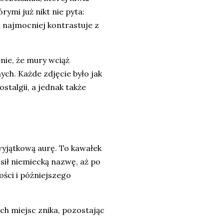
órymi już nikt nie pyta:
za najmocniej kontrastuje z
nie, że mury wciąż
h. Każde zdjęcie było jak
stalgii, a jednak także
 wyjątkową aurę. To kawałek
sił niemiecką nazwę, aż po
ści i późniejszego
ich miejsc znika, pozostając