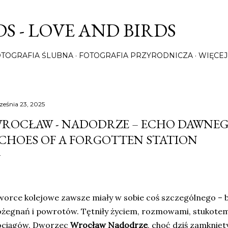
Przejdź do głównej zawartości
S - LOVE AND BIRDS
OTOGRAFIA ŚLUBNA
FOTOGRAFIA PRZYRODNICZA
WIĘCEJ
ześnia 23, 2025
ROCŁAW - NADODRZE – ECHO DAWNEG
CHOES OF A FORGOTTEN STATION
orce kolejowe zawsze miały w sobie coś szczególnego – b
żegnań i powrotów. Tętniły życiem, rozmowami, stukotem
ociągów. Dworzec
Wrocław Nadodrze
, choć dziś zamknięt