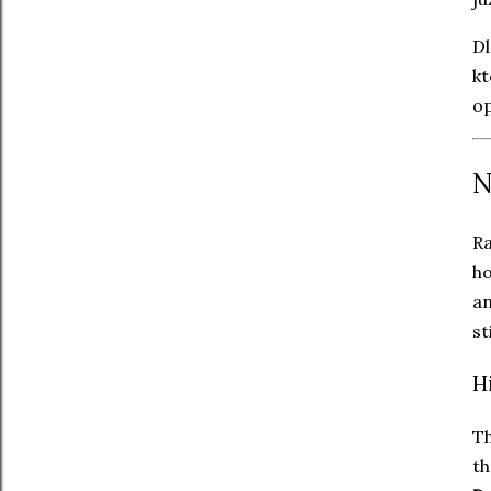
Dl
kt
op
N
Ra
ho
an
st
H
Th
th