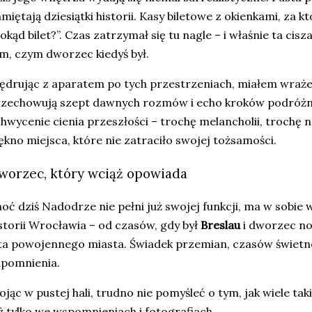
miętają dziesiątki historii. Kasy biletowe z okienkami, za kt
okąd bilet?”. Czas zatrzymał się tu nagle – i właśnie ta cis
m, czym dworzec kiedyś był.
drując z aparatem po tych przestrzeniach, miałem wraże
zechowują szept dawnych rozmów i echo kroków podróżnyc
hwycenie cienia przeszłości – trochę melancholii, trochę no
ękno miejsca, które nie zatraciło swojej tożsamości.
worzec, który wciąż opowiada
oć dziś Nadodrze nie pełni już swojej funkcji, ma w sobie
storii Wrocławia – od czasów, gdy był
Breslau
i dworzec no
ta powojennego miasta. Świadek przemian, czasów świetno
apomnienia.
ojąc w pustej hali, trudno nie pomyśleć o tym, jak wiele tak
ż tylko we wspomnieniach i fotografiach.