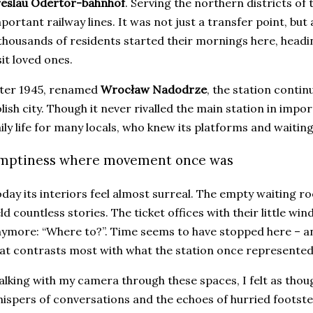
reslau Odertor-bahnhof
. Serving the northern districts of t
portant railway lines. It was not just a transfer point, but
thousands of residents started their mornings here, headin
sit loved ones.
ter 1945, renamed
Wrocław Nadodrze
, the station contin
lish city. Though it never rivalled the main station in impo
ily life for many locals, who knew its platforms and waitin
mptiness where movement once was
day its interiors feel almost surreal. The empty waiting 
ld countless stories. The ticket offices with their little w
ymore: “Where to?”. Time seems to have stopped here – and 
at contrasts most with what the station once represented
lking with my camera through these spaces, I felt as though
ispers of conversations and the echoes of hurried foots