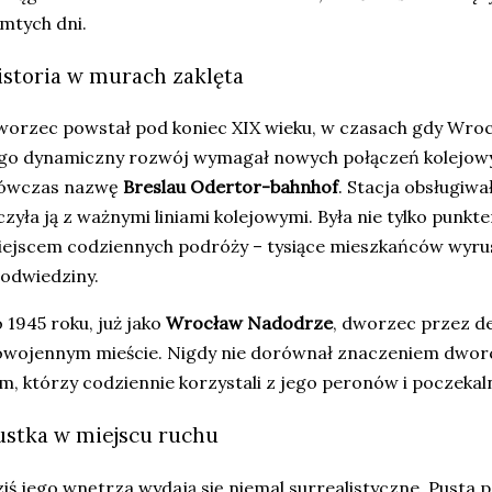
mtych dni.
istoria w murach zaklęta
orzec powstał pod koniec XIX wieku, w czasach gdy Wroc
go dynamiczny rozwój wymagał nowych połączeń kolejowych
ówczas nazwę
Breslau Odertor-bahnhof
. Stacja obsługiwa
czyła ją z ważnymi liniami kolejowymi. Była nie tylko punk
ejscem codziennych podróży – tysiące mieszkańców wyrusz
odwiedziny.
 1945 roku, już jako
Wrocław Nadodrze
, dworzec przez de
wojennym mieście. Nigdy nie dorównał znaczeniem dworco
m, którzy codziennie korzystali z jego peronów i poczekaln
ustka w miejscu ruchu
iś jego wnętrza wydają się niemal surrealistyczne. Pusta p